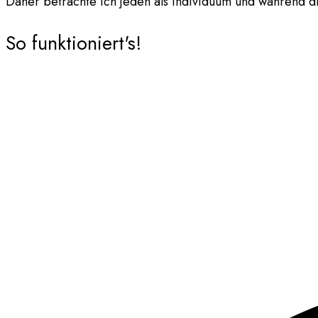
Daher betrachte ich jeden als Individuum und während die
So funktioniert's!