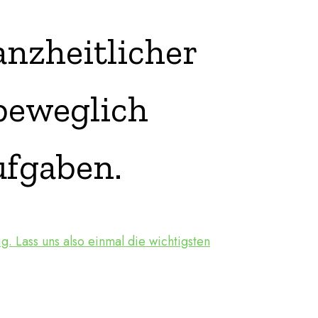
anzheitlicher
 beweglich
ufgaben.