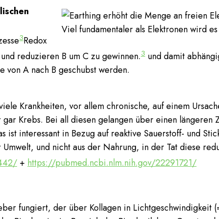
lischen
Viel fundamentaler als Elektronen wird es 
3
zesse
Redox
3
A und reduzieren B um C zu gewinnen.
und damit abhängig
ie von A nach B geschubst werden.
 viele Krankheiten, vor allem chronische, auf einem Ursa
gar Krebs. Bei all diesen gelangen über einen längeren
as ist interessant in Bezug auf reaktive Sauerstoff- und Sti
 Umwelt, und nicht aus der Nahrung, in der Tat diese redu
7442/
+
https://pubmed.ncbi.nlm.nih.gov/22291721/
er fungiert, der über Kollagen in Lichtgeschwindigkeit (= 